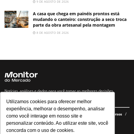
9 DE AGOSTO DE 2026
A casa que chega em painéis prontos está
mudando o canteiro: construção a seco troca
parte da obra artesanal pela montagem
8 DE AGOSTO DE 2026
Notícias, análises e dados para você tomar as melhores decisões.
Utilizamos cookies para oferecer melhor
Navegue no site
experiência, melhorar o desempenho, analisar
Últimas notícias
Quem somos
E-books gratuitos
Cursos
como você interage em nosso site e
Política de privacidade
personalizar conteúdo. Ao utilizar este site, você
concorda com o uso de cookies.