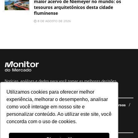
maior acervo de Niemeyer no mundo: os
tesouros arquitetônicos desta cidade
fluminense
8 DE AGOSTO DE 2026
Notícias, análises e dados para você tomar as melhores decisões.
Utilizamos cookies para oferecer melhor
Navegue no site
experiência, melhorar o desempenho, analisar
Últimas notícias
Quem somos
E-books gratuitos
Cursos
como você interage em nosso site e
Política de privacidade
personalizar conteúdo. Ao utilizar este site, você
concorda com o uso de cookies.
Siga nossas redes