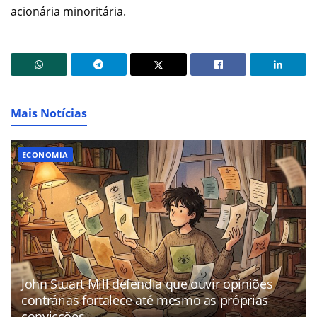
acionária minoritária.
Mais Notícias
ECONOMIA
John Stuart Mill defendia que ouvir opiniões
contrárias fortalece até mesmo as próprias
convicções