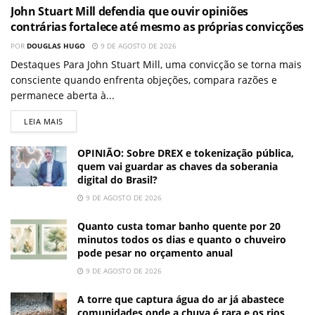
John Stuart Mill defendia que ouvir opiniões
contrárias fortalece até mesmo as próprias convicções
POR
DOUGLAS HUGO
9 DE AGOSTO DE 2026
Destaques Para John Stuart Mill, uma convicção se torna mais
consciente quando enfrenta objeções, compara razões e
permanece aberta à...
LEIA MAIS
OPINIÃO: Sobre DREX e tokenização pública,
quem vai guardar as chaves da soberania
digital do Brasil?
9 DE AGOSTO DE 2026
Quanto custa tomar banho quente por 20
minutos todos os dias e quanto o chuveiro
pode pesar no orçamento anual
9 DE AGOSTO DE 2026
A torre que captura água do ar já abastece
comunidades onde a chuva é rara e os rios