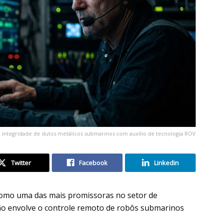
o integridade de dutos metálicos submarinos com auxílio de tecnologia ROV
Twitter
Facebook
Linkedin
omo uma das mais promissoras no setor de
ção envolve o controle remoto de robôs submarinos