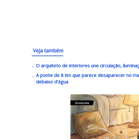
Veja também
O arquiteto de interiores une circulação, ilumin
A ponte de 8 km que parece desaparecer no mar t
debaixo d’água