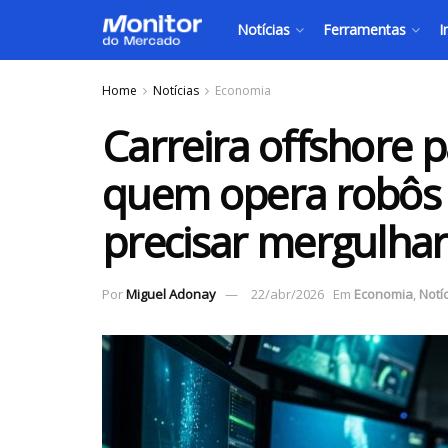
Notícias
Ferramentas
I
Home
Notícias
Economia
Carreira offshore p
quem opera robôs
precisar mergulha
Por
Miguel Adonay
22/abr/2026
Em
Economia
,
Notí