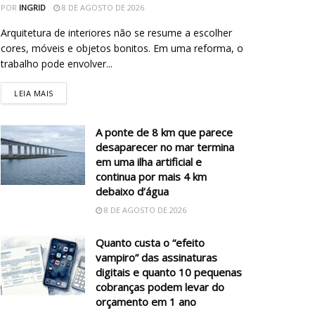
POR
INGRID
8 DE AGOSTO DE 2026
Arquitetura de interiores não se resume a escolher
cores, móveis e objetos bonitos. Em uma reforma, o
trabalho pode envolver...
LEIA MAIS
A ponte de 8 km que parece
desaparecer no mar termina
em uma ilha artificial e
continua por mais 4 km
debaixo d’água
8 DE AGOSTO DE 2026
Quanto custa o “efeito
vampiro” das assinaturas
digitais e quanto 10 pequenas
cobranças podem levar do
orçamento em 1 ano