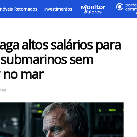
móveis Retomados
Investimentos
aga altos salários para
 submarinos sem
r no mar
cias