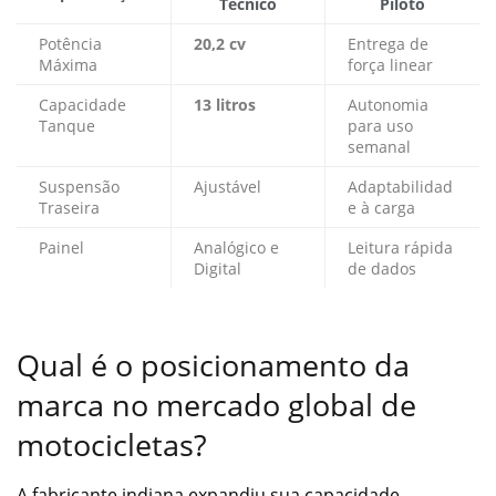
Técnico
Piloto
Potência
20,2 cv
Entrega de
Máxima
força linear
Capacidade
13 litros
Autonomia
Tanque
para uso
semanal
Suspensão
Ajustável
Adaptabilidad
Traseira
e à carga
Painel
Analógico e
Leitura rápida
Digital
de dados
Qual é o posicionamento da
marca no mercado global de
motocicletas?
A fabricante indiana expandiu sua capacidade