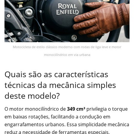
Motocicleta de estilo clássico moderno com rodas de liga leve e motor
monocilíndrico em via urbana
Quais são as características
técnicas da mecânica simples
deste modelo?
O motor monocilíndrico de
349 cm³
privilegia o torque
em baixas rotações, facilitando a condução em
engarrafamentos urbanos. Essa simplicidade mecânica
reduz a necessidade de ferramentas especiais,