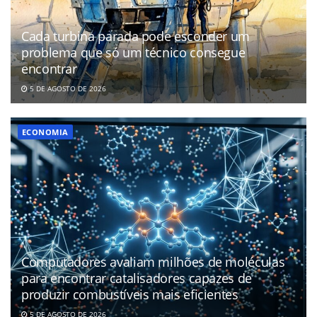
Cada turbina parada pode esconder um
problema que só um técnico consegue
encontrar
5 DE AGOSTO DE 2026
ECONOMIA
Computadores avaliam milhões de moléculas
para encontrar catalisadores capazes de
produzir combustíveis mais eficientes
5 DE AGOSTO DE 2026