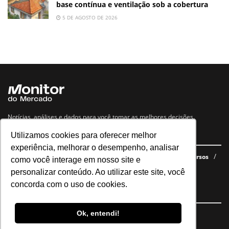
base contínua e ventilação sob a cobertura
5 DE AGOSTO DE 2026
Notícias, análises e dados para você tomar as melhores decisões.
Utilizamos cookies para oferecer melhor
Navegue no site
experiência, melhorar o desempenho, analisar
Últimas notícias
Quem somos
E-books gratuitos
Cursos
como você interage em nosso site e
Política de privacidade
personalizar conteúdo. Ao utilizar este site, você
concorda com o uso de cookies.
Siga nossas redes
Ok, entendi!