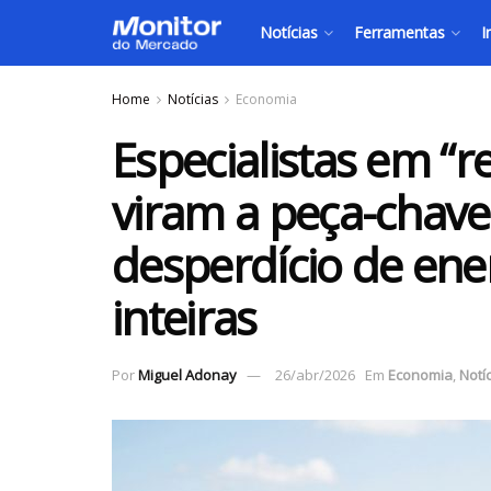
Notícias
Ferramentas
I
Home
Notícias
Economia
Especialistas em “r
viram a peça-chave
desperdício de ene
inteiras
Por
Miguel Adonay
26/abr/2026
Em
Economia
,
Notí