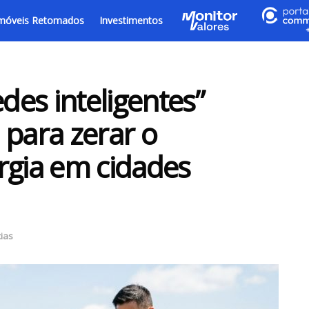
móveis Retomados
Investimentos
edes inteligentes”
 para zerar o
rgia em cidades
cias