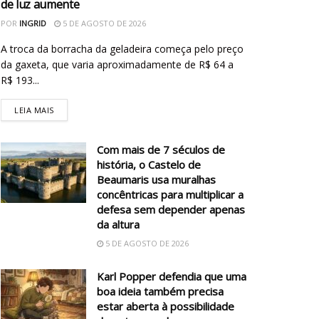
de luz aumente
POR
INGRID
5 DE AGOSTO DE 2026
A troca da borracha da geladeira começa pelo preço
da gaxeta, que varia aproximadamente de R$ 64 a
R$ 193...
LEIA MAIS
Com mais de 7 séculos de
história, o Castelo de
Beaumaris usa muralhas
concêntricas para multiplicar a
defesa sem depender apenas
da altura
5 DE AGOSTO DE 2026
Karl Popper defendia que uma
boa ideia também precisa
estar aberta à possibilidade