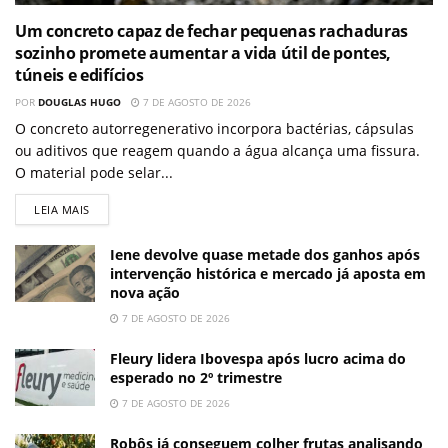
Um concreto capaz de fechar pequenas rachaduras
sozinho promete aumentar a vida útil de pontes,
túneis e edifícios
POR
DOUGLAS HUGO
7 DE AGOSTO DE 2026
O concreto autorregenerativo incorpora bactérias, cápsulas
ou aditivos que reagem quando a água alcança uma fissura.
O material pode selar...
LEIA MAIS
Iene devolve quase metade dos ganhos após
intervenção histórica e mercado já aposta em
nova ação
7 DE AGOSTO DE 2026
Fleury lidera Ibovespa após lucro acima do
esperado no 2º trimestre
7 DE AGOSTO DE 2026
Robôs já conseguem colher frutas analisando