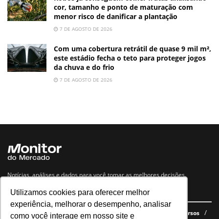
cor, tamanho e ponto de maturação com
menor risco de danificar a plantação
7 DE AGOSTO DE 2026
Com uma cobertura retrátil de quase 9 mil m²,
este estádio fecha o teto para proteger jogos
da chuva e do frio
7 DE AGOSTO DE 2026
Notícias, análises e dados para você tomar as melhores decisões.
Utilizamos cookies para oferecer melhor
Navegue no site
experiência, melhorar o desempenho, analisar
Últimas notícias
Quem somos
E-books gratuitos
Cursos
como você interage em nosso site e