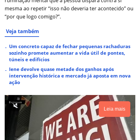
ruminação mental que a pessoa dispara contra si
mesma ao repetir “isso não deveria ter acontecido” ou
“por que logo comigo?”.
Veja também
Um concreto capaz de fechar pequenas rachaduras
sozinho promete aumentar a vida útil de pontes,
túneis e edifícios
Iene devolve quase metade dos ganhos após
intervenção histórica e mercado já aposta em nova
ação
Leia mais