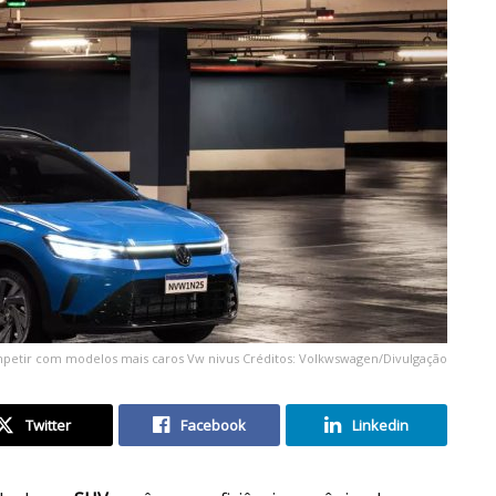
ompetir com modelos mais caros Vw nivus Créditos: Volkwswagen/Divulgação
Twitter
Facebook
Linkedin