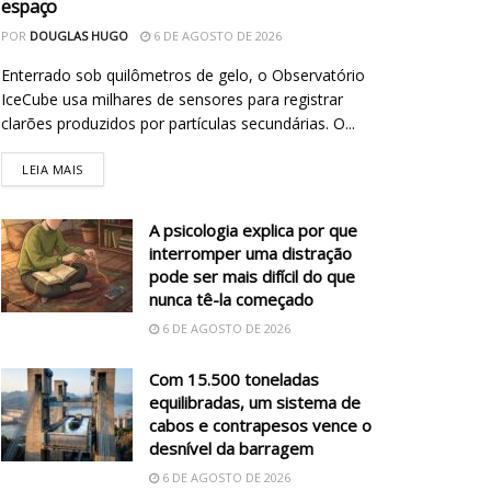
espaço
POR
DOUGLAS HUGO
6 DE AGOSTO DE 2026
Enterrado sob quilômetros de gelo, o Observatório
IceCube usa milhares de sensores para registrar
clarões produzidos por partículas secundárias. O...
LEIA MAIS
A psicologia explica por que
interromper uma distração
pode ser mais difícil do que
nunca tê-la começado
6 DE AGOSTO DE 2026
Com 15.500 toneladas
equilibradas, um sistema de
cabos e contrapesos vence o
desnível da barragem
6 DE AGOSTO DE 2026