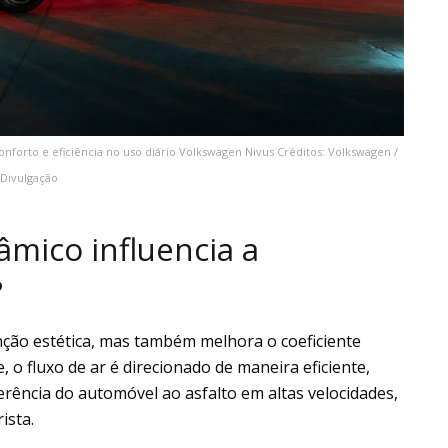
nforto e eficiência no uso diário Volkswagen Nivus Créditos: Volkswagen /
Divulgação
mico influencia a
?
ção estética, mas também melhora o coeficiente
o fluxo de ar é direcionado de maneira eficiente,
rência do automóvel ao asfalto em altas velocidades,
ista.