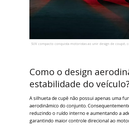
SUV compacto conquista motoristas ao unir design de coupé, co
Como o design aerodinâ
estabilidade do veículo
A silhueta de cupê não possui apenas uma fun
aerodinâmico do conjunto. Consequentemente, 
reduzindo o ruído interno e aumentando a ade
garantindo maior controle direcional ao motor