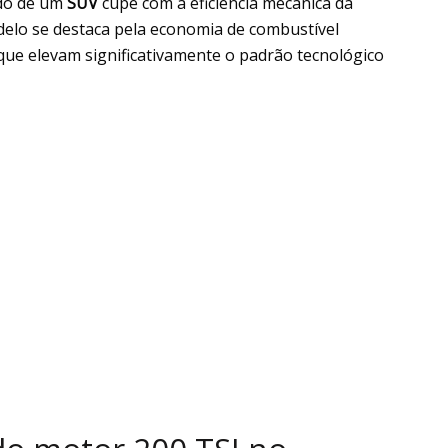
ado de um
SUV
cupê com a eficiência mecânica da
delo se destaca pela economia de combustível
que elevam significativamente o padrão tecnológico