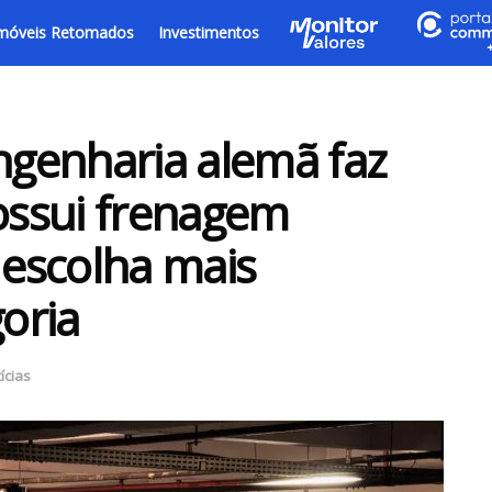
móveis Retomados
Investimentos
genharia alemã faz
possui frenagem
 escolha mais
goria
ícias