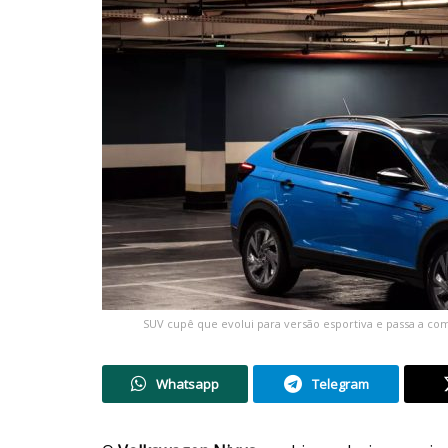
SUV cupê que evolui para versão esportiva e passa a c
Whatsapp
Telegram