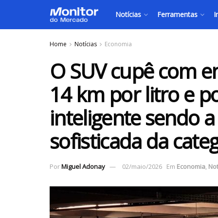
Notícias
Ferramentas
I
Home
Notícias
Economia
O SUV cupê com en
14 km por litro e 
inteligente sendo a
sofisticada da cate
Por
Miguel Adonay
02/maio/2026
Em
Economia
,
Not