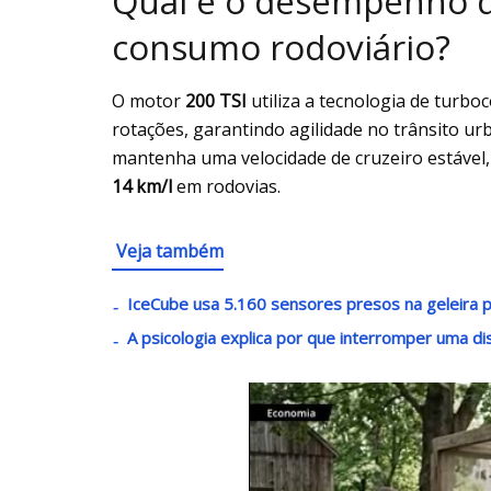
Qual é o desempenho d
consumo rodoviário?
O motor
200 TSI
utiliza a tecnologia de turb
rotações, garantindo agilidade no trânsito ur
mantenha uma velocidade de cruzeiro estável
14 km/l
em rodovias.
Veja também
IceCube usa 5.160 sensores presos na geleira pa
A psicologia explica por que interromper uma di