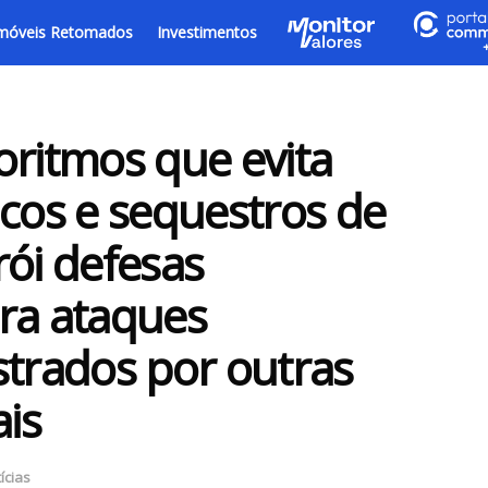
móveis Retomados
Investimentos
oritmos que evita
icos e sequestros de
rói defesas
ra ataques
strados por outras
ais
ícias