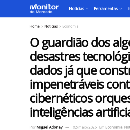
Notícias
Ferramentas
I
Home
Notícias
Economia
O guardião dos alg
desastres tecnológ
dados já que const
impenetráveis cont
cibernéticos orque
inteligências artifici
Por
Miguel Adonay
02/maio/2026
Em
Economia
,
Not