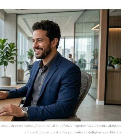
e sequestros de dados já que constrói defesas impenetráveis contra ataques
cibernéticos orquestrados por outras inteligências artificiais