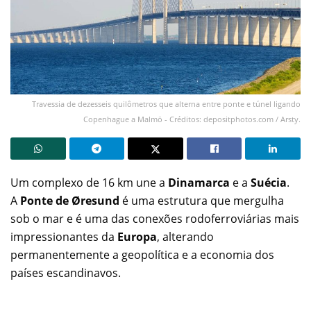
Travessia de dezesseis quilômetros que alterna entre ponte e túnel ligando
Copenhague a Malmö - Créditos: depositphotos.com / Arsty.
Um complexo de 16 km une a
Dinamarca
e a
Suécia
.
A
Ponte de Øresund
é uma estrutura que mergulha
sob o mar e é uma das conexões rodoferroviárias mais
impressionantes da
Europa
, alterando
permanentemente a geopolítica e a economia dos
países escandinavos.