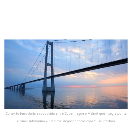
Conexão ferroviária e rodoviária entre Copenhague e Malmö que integra ponte
e túnel submarino – Créditos: depositphotos.com / LisaStrachan