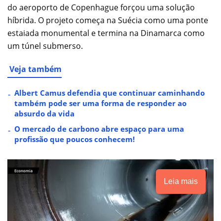
do aeroporto de Copenhague forçou uma solução
híbrida. O projeto começa na Suécia como uma ponte
estaiada monumental e termina na Dinamarca como
um túnel submerso.
Veja também
Albert Camus defendia que continuar caminhando
também pode ser uma forma de responder ao
absurdo da vida
O mercado de carbono abre espaço para uma
profissão que poucos conhecem!
Leia mais