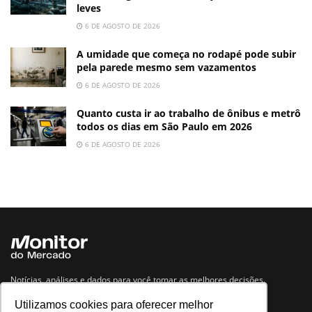
leves
6 DE AGOSTO DE 2026
A umidade que começa no rodapé pode subir
pela parede mesmo sem vazamentos
6 DE AGOSTO DE 2026
Quanto custa ir ao trabalho de ônibus e metrô
todos os dias em São Paulo em 2026
6 DE AGOSTO DE 2026
Notícias, análises e dados para você tomar as melhores decisões.
Utilizamos cookies para oferecer melhor
Navegue no site