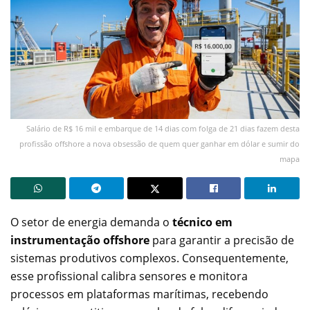
Salário de R$ 16 mil e embarque de 14 dias com folga de 21 dias fazem desta
profissão offshore a nova obsessão de quem quer ganhar em dólar e sumir do
mapa
O setor de energia demanda o
técnico em
instrumentação offshore
para garantir a precisão de
sistemas produtivos complexos. Consequentemente,
esse profissional calibra sensores e monitora
processos em plataformas marítimas, recebendo