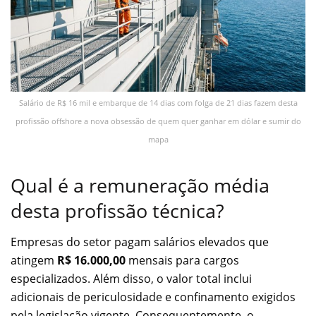
Salário de R$ 16 mil e embarque de 14 dias com folga de 21 dias fazem desta
profissão offshore a nova obsessão de quem quer ganhar em dólar e sumir do
mapa
Qual é a remuneração média
desta profissão técnica?
Empresas do setor pagam salários elevados que
atingem
R$ 16.000,00
mensais para cargos
especializados. Além disso, o valor total inclui
adicionais de periculosidade e confinamento exigidos
pela legislação vigente. Consequentemente, o