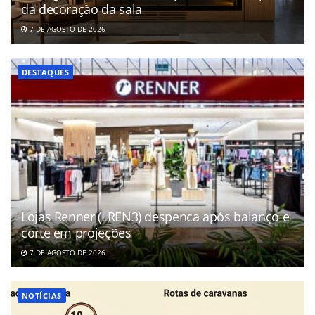
da decoração da sala
7 DE AGOSTO DE 2026
DESTAQUES
Lojas Renner (LREN3) despenca após balanço e
corte em projeções
7 DE AGOSTO DE 2026
NOTÍCIAS