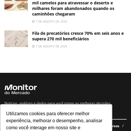
mil camelos para atravessar o deserto e
milhares foram abandonados quando os
caminhões chegaram
7 DE AGOSTO DE 2026
Fila de precatórios cresce 70% em seis anos e
supera 270 mil beneficiários
7 DE AGOSTO DE 2026
Notícias, análises e dados para você tomar as melhores decisões.
Utilizamos cookies para oferecer melhor
Navegue no site
experiência, melhorar o desempenho, analisar
Últimas notícias
Quem somos
E-books gratuitos
Cursos
como você interage em nosso site e