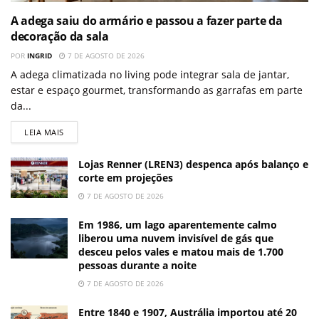
A adega saiu do armário e passou a fazer parte da
decoração da sala
POR
INGRID
7 DE AGOSTO DE 2026
A adega climatizada no living pode integrar sala de jantar,
estar e espaço gourmet, transformando as garrafas em parte
da...
LEIA MAIS
Lojas Renner (LREN3) despenca após balanço e
corte em projeções
7 DE AGOSTO DE 2026
Em 1986, um lago aparentemente calmo
liberou uma nuvem invisível de gás que
desceu pelos vales e matou mais de 1.700
pessoas durante a noite
7 DE AGOSTO DE 2026
Entre 1840 e 1907, Austrália importou até 20