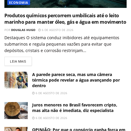
ECONOMIA
Produtos químicos percorrem umbilicais até o leito
marinho para manter óleo, gás e água em movimento
POR
DOUGLAS HUGO
6 DE AGOSTO DE 2026
Destaques O sistema conduz inibidores até equipamentos
submarinos e regula pequenas vazões para evitar que
depósitos, cristais e corrosão restrinjam...
LEIA MAIS
A parede parece seca, mas uma câmera
térmica pode revelar a água avançando por
dentro
6 DE AGOSTO DE 2026
Juros menores no Brasil favorecem cripto,
mas alta não é imediata, diz especialista
6 DE AGOSTO DE 2026
OPINIÃO: Por que o consórcio ganha força em