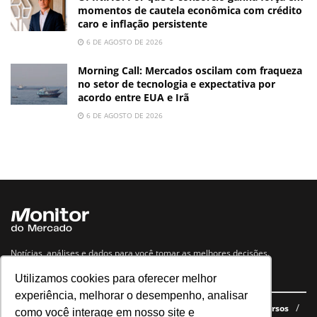
momentos de cautela econômica com crédito
caro e inflação persistente
6 DE AGOSTO DE 2026
Morning Call: Mercados oscilam com fraqueza
no setor de tecnologia e expectativa por
acordo entre EUA e Irã
6 DE AGOSTO DE 2026
Notícias, análises e dados para você tomar as melhores decisões.
Utilizamos cookies para oferecer melhor
Navegue no site
experiência, melhorar o desempenho, analisar
Últimas notícias
Quem somos
E-books gratuitos
Cursos
como você interage em nosso site e