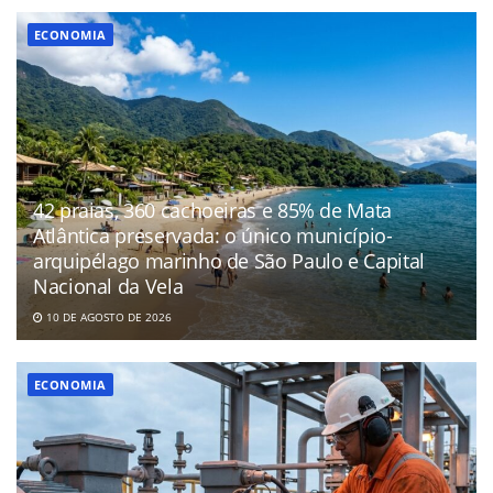
ECONOMIA
42 praias, 360 cachoeiras e 85% de Mata
Atlântica preservada: o único município-
arquipélago marinho de São Paulo e Capital
Nacional da Vela
10 DE AGOSTO DE 2026
ECONOMIA