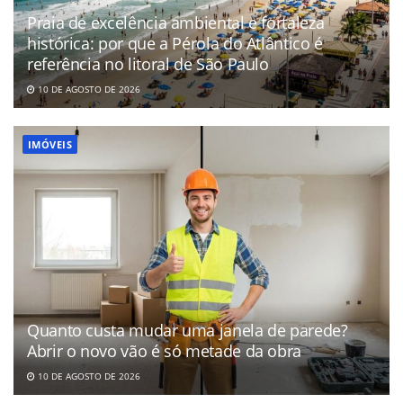
Praia de excelência ambiental e fortaleza
histórica: por que a Pérola do Atlântico é
referência no litoral de São Paulo
10 DE AGOSTO DE 2026
IMÓVEIS
Quanto custa mudar uma janela de parede?
Abrir o novo vão é só metade da obra
10 DE AGOSTO DE 2026