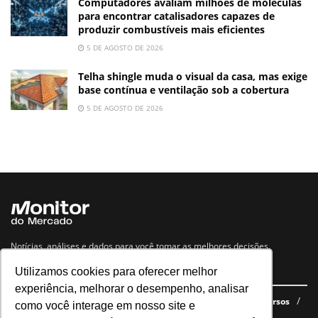
Computadores avaliam milhões de moléculas
para encontrar catalisadores capazes de
produzir combustíveis mais eficientes
5 DE AGOSTO DE 2026
Telha shingle muda o visual da casa, mas exige
base contínua e ventilação sob a cobertura
5 DE AGOSTO DE 2026
Notícias, análises e dados para você tomar as melhores decisões.
Utilizamos cookies para oferecer melhor
Navegue no site
experiência, melhorar o desempenho, analisar
Últimas notícias
Quem somos
E-books gratuitos
Cursos
como você interage em nosso site e
Política de privacidade