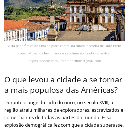
Vista panorâmica de cima da praça central da cidade histórica de Ouro Preto
com o Museu da Inconfiança e as colinas ao fundo – Créditos:
depositphotos.com /
fredpinheiro64@gmail.com
O que levou a cidade a se tornar
a mais populosa das Américas?
Durante o auge do ciclo do ouro, no século XVIII, a
região atraiu milhares de exploradores, escravizados e
comerciantes de todas as partes do mundo. Essa
explosão demográfica fez com que a cidade superasse,