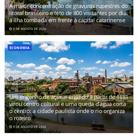
A maior concentração de gravuras rupestres do
litoral brasileiro e teto de 800 visitantes por dia:
a ilha tombada em frente à capital catarinense
9 DE AGOSTO DE 2026
ECONOMIA
Um engenho de açúcar erguido a partir de 1881
virou centro cultural e uma queda d’água corta
o centro: a cidade paulista onde o rio organiza
o roteiro
9 DE AGOSTO DE 2026