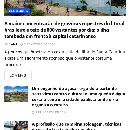
ECONOMIA
A maior concentração de gravuras rupestres do litoral
brasileiro e teto de 800 visitantes por dia: a ilha
tombada em frente à capital catarinense
POR
ANA
9 DE AGOSTO DE 2026
A poucos quilômetros da costa leste da Ilha de Santa Catarina
existe um afloramento rochoso que o visitante costuma
procurar...
LEIA MAIS
Um engenho de açúcar erguido a partir de
1881 virou centro cultural e uma queda d’água
corta o centro: a cidade paulista onde o rio
organiza o roteiro
9 DE AGOSTO DE 2026
A profissão que combina soldagem, técnicas
de escalada e trabalho em altura