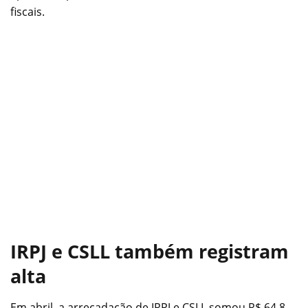
fiscais.
IRPJ e CSLL também registram
alta
Em abril, a arrecadação de IRPJ e CSLL somou R$ 64,8