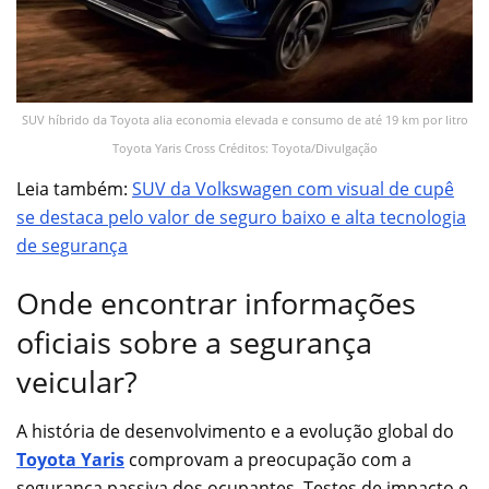
SUV híbrido da Toyota alia economia elevada e consumo de até 19 km por litro
Toyota Yaris Cross Créditos: Toyota/Divulgação
Leia também:
SUV da Volkswagen com visual de cupê
se destaca pelo valor de seguro baixo e alta tecnologia
de segurança
Onde encontrar informações
oficiais sobre a segurança
veicular?
A história de desenvolvimento e a evolução global do
Toyota Yaris
comprovam a preocupação com a
segurança passiva dos ocupantes. Testes de impacto e