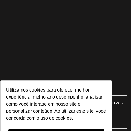
Utilizamos cookies para oferecer melhor
Navegue no site
experiência, melhorar o desempenho, analisar
Últimas notícias
Quem somos
E-books gratuitos
Cursos
como você interage em nosso site e
Política de privacidade
personalizar conteúdo. Ao utilizar este site, você
concorda com o uso de cookies.
Siga nossas redes