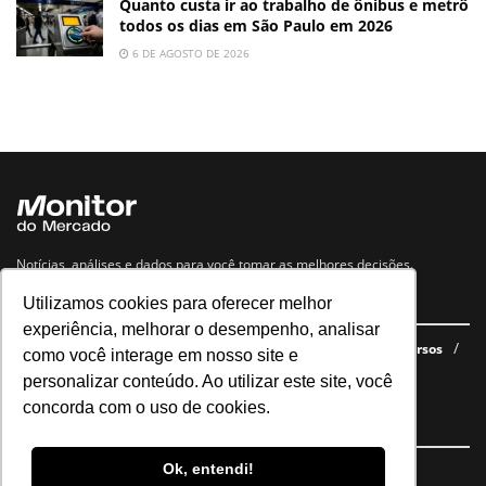
Quanto custa ir ao trabalho de ônibus e metrô
todos os dias em São Paulo em 2026
6 DE AGOSTO DE 2026
Notícias, análises e dados para você tomar as melhores decisões.
Utilizamos cookies para oferecer melhor
Navegue no site
experiência, melhorar o desempenho, analisar
Últimas notícias
Quem somos
E-books gratuitos
Cursos
como você interage em nosso site e
Política de privacidade
personalizar conteúdo. Ao utilizar este site, você
concorda com o uso de cookies.
Siga nossas redes
Ok, entendi!