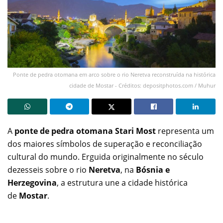
Ponte de pedra otomana em arco sobre o rio Neretva reconstruída na histórica
cidade de Mostar - Créditos: depositphotos.com / Muhur
A
ponte de pedra otomana
Stari Most
representa um
dos maiores símbolos de superação e reconciliação
cultural do mundo. Erguida originalmente no século
dezesseis sobre o rio
Neretva
, na
Bósnia e
Herzegovina
, a estrutura une a cidade histórica
de
Mostar
.