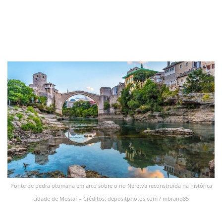
Ponte de pedra otomana em arco sobre o rio Neretva reconstruída na histórica
cidade de Mostar – Créditos: depositphotos.com / mbrand85