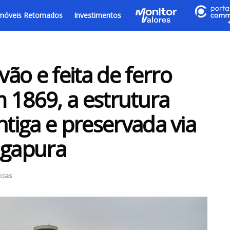
móveis Retomados
Investimentos
ão e feita de ferro
 1869, a estrutura
ntiga e preservada via
ngapura
cias