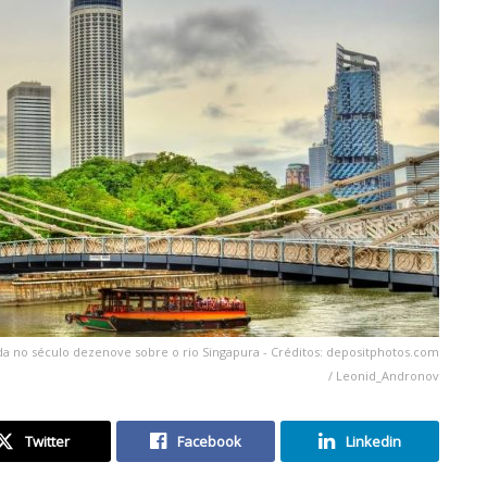
da no século dezenove sobre o rio Singapura - Créditos: depositphotos.com
/ Leonid_Andronov
Twitter
Facebook
Linkedin