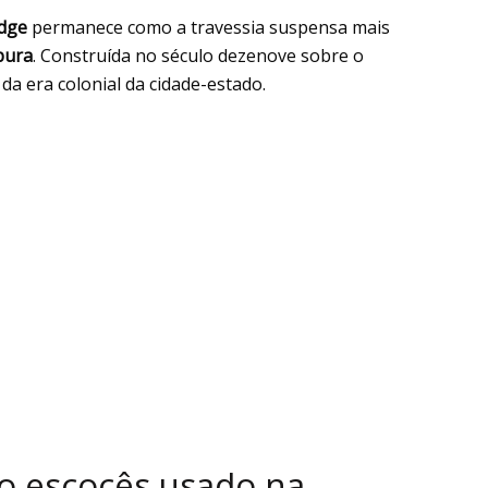
dge
permanece como a travessia suspensa mais
pura
. Construída no século dezenove sobre o
 da era colonial da cidade-estado.
ro escocês usado na