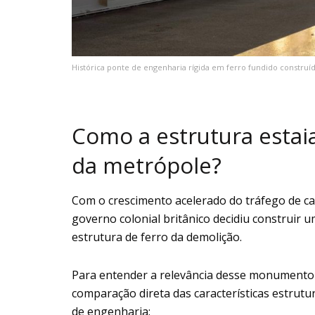
Histórica ponte de engenharia rígida em ferro fundido construí
Como a estrutura estai
da metrópole?
Com o crescimento acelerado do tráfego de car
governo colonial britânico decidiu construir
estrutura de ferro da demolição.
Para entender a relevância desse monument
comparação direta das características estrut
de engenharia: