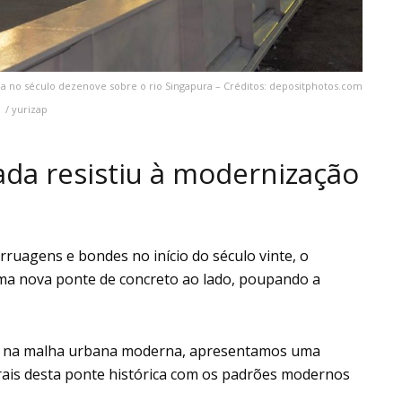
da no século dezenove sobre o rio Singapura – Créditos: depositphotos.com
/ yurizap
ada resistiu à modernização
ruagens e bondes no início do século vinte, o
 uma nova ponte de concreto ao lado, poupando a
o na malha urbana moderna, apresentamos uma
urais desta ponte histórica com os padrões modernos