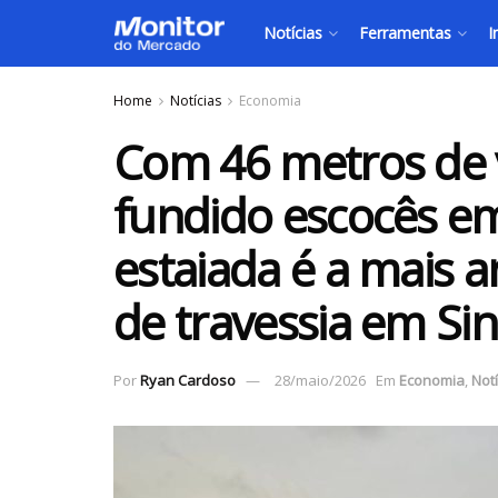
Notícias
Ferramentas
I
Home
Notícias
Economia
Com 46 metros de v
fundido escocês em
estaiada é a mais a
de travessia em Si
Por
Ryan Cardoso
28/maio/2026
Em
Economia
,
Notí