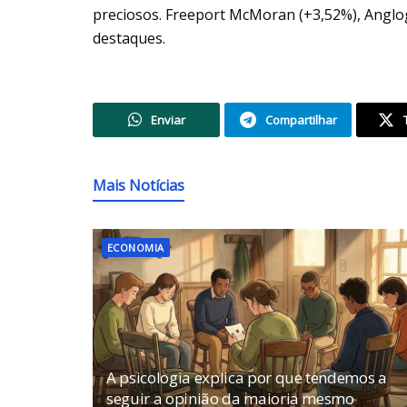
preciosos. Freeport McMoran (+3,52%), Anglo
destaques.
Enviar
Compartilhar
Mais Notícias
ECONOMIA
A psicologia explica por que tendemos a
seguir a opinião da maioria mesmo