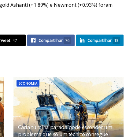
gold Ashanti (+1,89%) e Newmont (+0,93%) foram
Tweet
47
Compartilhar
76
Compartilhar
13
ECONOMIA
Cada turbina parada pode esconder um
problema que só um técnico consegue