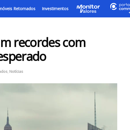
móveis Retomados
Investimentos
am recordes com
 esperado
ados
,
Notícias