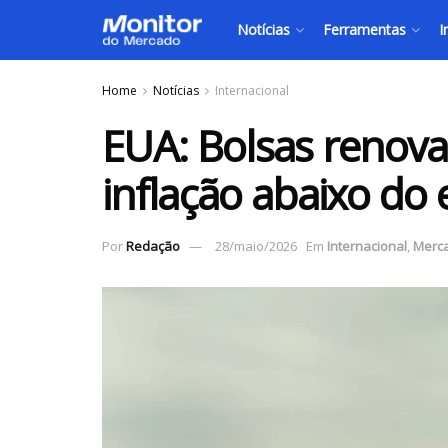
Notícias
Ferramentas
I
Home
Notícias
Internacional
EUA: Bolsas renov
inflação abaixo do
Por
Redação
28/maio/2026
Em
Internacional
,
Merc