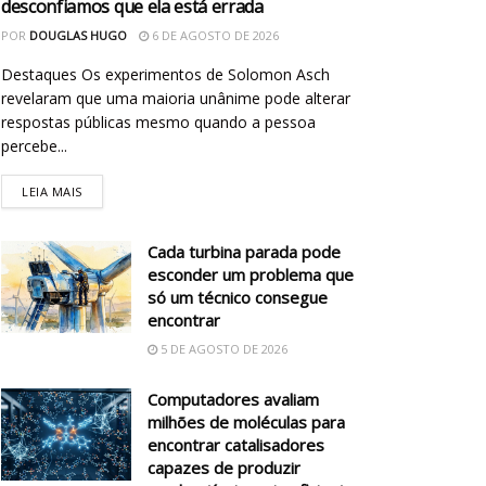
desconfiamos que ela está errada
POR
DOUGLAS HUGO
6 DE AGOSTO DE 2026
Destaques Os experimentos de Solomon Asch
revelaram que uma maioria unânime pode alterar
respostas públicas mesmo quando a pessoa
percebe...
LEIA MAIS
Cada turbina parada pode
esconder um problema que
só um técnico consegue
encontrar
5 DE AGOSTO DE 2026
Computadores avaliam
milhões de moléculas para
encontrar catalisadores
capazes de produzir