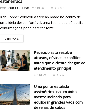
estar errada
POR
DOUGLAS HUGO
5 DE AGOSTO DE 2026
Karl Popper colocou a falseabilidade no centro de
uma ideia desconfortável: uma teoria que só aceita
confirmações pode parecer forte...
LEIA MAIS
Recepcionista resolve
atrasos, dúvidas e conflitos
antes que o cliente chegue ao
atendimento principal
5 DE AGOSTO DE 2026
Uma ponte estaiada
assimétrica usa um único
mastro inclinado para
equilibrar grandes vãos com
dezenas de cabos