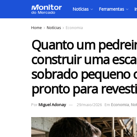
Notícias
Ferramentas
I
Home
Notícias
Economia
Quanto um pedreir
construir uma esc
sobrado pequeno 
pronto para revest
Por
Miguel Adonay
29/maio/2026
Em
Economia
,
Not