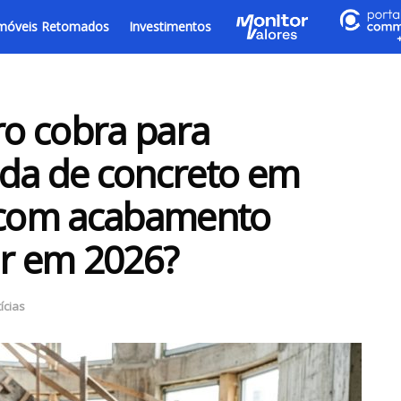
móveis Retomados
Investimentos
o cobra para
ada de concreto em
com acabamento
ir em 2026?
ícias