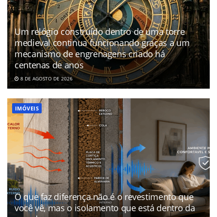
Um relógio construído dentro de uma torre
medieval continua funcionando graças a um
mecanismo de engrenagens criado há
centenas de anos
8 DE AGOSTO DE 2026
IMÓVEIS
O que faz diferença não é o revestimento que
você vê, mas o isolamento que está dentro da