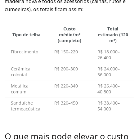
madeira nova e todos os acessórios (calhas, rufos e
cumeeiras), os totais ficam assim:
Custo
Total
Tipo de telha
médio/m²
estimado (120
(completo)
m²)
Fibrocimento
R$ 150–220
R$ 18.000–
26.400
Cerâmica
R$ 200–300
R$ 24.000–
colonial
36.000
Metálica
R$ 220–340
R$ 26.400–
comum
40.800
Sanduíche
R$ 320–450
R$ 38.400–
termoacústica
54.000
O que mais pode elevar o custo