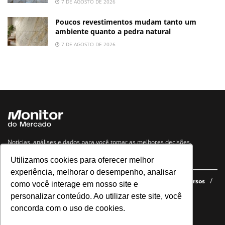
7 DE AGOSTO DE 2026
Poucos revestimentos mudam tanto um
ambiente quanto a pedra natural
7 DE AGOSTO DE 2026
Notícias, análises e dados para você tomar as melhores decisões.
Utilizamos cookies para oferecer melhor
Navegue no site
experiência, melhorar o desempenho, analisar
Últimas notícias
Quem somos
E-books gratuitos
Cursos
como você interage em nosso site e
Política de privacidade
personalizar conteúdo. Ao utilizar este site, você
concorda com o uso de cookies.
Siga nossas redes