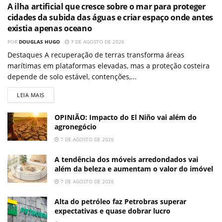
A ilha artificial que cresce sobre o mar para proteger
cidades da subida das águas e criar espaço onde antes
existia apenas oceano
POR
DOUGLAS HUGO
7 DE AGOSTO DE 2026
Destaques A recuperação de terras transforma áreas
marítimas em plataformas elevadas, mas a proteção costeira
depende de solo estável, contenções,...
LEIA MAIS
OPINIÃO: Impacto do El Niño vai além do
agronegócio
7 DE AGOSTO DE 2026
A tendência dos móveis arredondados vai
além da beleza e aumentam o valor do imóvel
7 DE AGOSTO DE 2026
Alta do petróleo faz Petrobras superar
expectativas e quase dobrar lucro