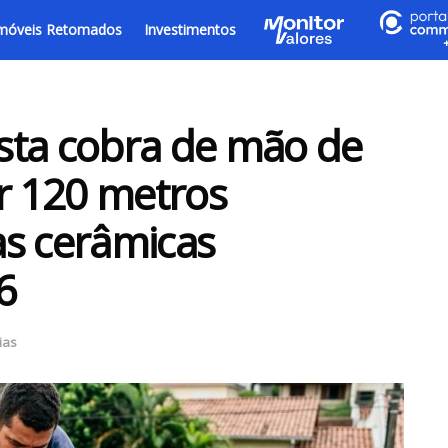
móveis Retomados
Investimentos
sta cobra de mão de
ir 120 metros
as cerâmicas
6
ias