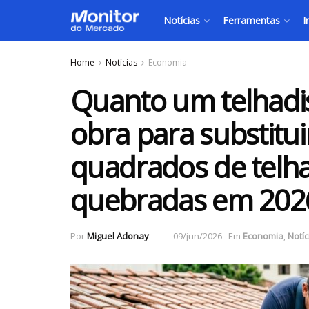
Notícias
Ferramentas
I
Home
Notícias
Economia
Quanto um telhadi
obra para substitu
quadrados de telh
quebradas em 202
Por
Miguel Adonay
09/jun/2026
Em
Economia
,
Notíc