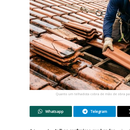
Quanto um telhadista cobra de mão de obra pa
Whatsapp
Telegram