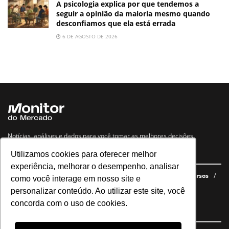
A psicologia explica por que tendemos a
seguir a opinião da maioria mesmo quando
desconfiamos que ela está errada
6 DE AGOSTO DE 2026
Notícias, análises e dados para você tomar as melhores decisões.
Utilizamos cookies para oferecer melhor
Navegue no site
experiência, melhorar o desempenho, analisar
Últimas notícias
Quem somos
E-books gratuitos
Cursos
como você interage em nosso site e
Política de privacidade
personalizar conteúdo. Ao utilizar este site, você
concorda com o uso de cookies.
Siga nossas redes