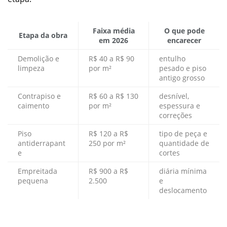
Faixa média
O que pode
Etapa da obra
em 2026
encarecer
Demolição e
R$ 40 a R$ 90
entulho
limpeza
por m²
pesado e piso
antigo grosso
Contrapiso e
R$ 60 a R$ 130
desnível,
caimento
por m²
espessura e
correções
Piso
R$ 120 a R$
tipo de peça e
antiderrapant
250 por m²
quantidade de
e
cortes
Empreitada
R$ 900 a R$
diária mínima
pequena
2.500
e
deslocamento