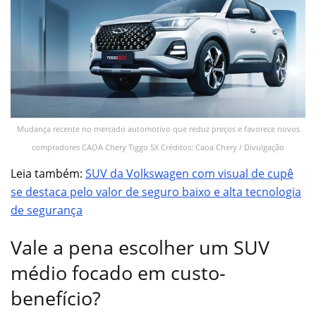
Mudança recente no mercado automotivo que reduz preços e favorece novos
compradores CAOA Chery Tiggo 5X Créditos: Caoa Chery / Divulgação
Leia também:
SUV da Volkswagen com visual de cupê
se destaca pelo valor de seguro baixo e alta tecnologia
de segurança
Vale a pena escolher um SUV
médio focado em custo-
benefício?