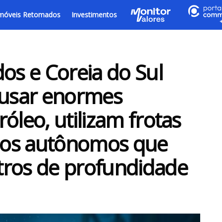
móveis Retomados
Investimentos
dos e Coreia do Sul
usar enormes
óleo, utilizam frotas
nos autônomos que
tros de profundidade