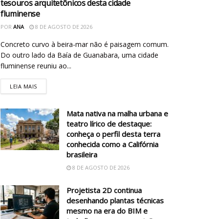
tesouros arquitetônicos desta cidade
fluminense
POR
ANA
8 DE AGOSTO DE 2026
Concreto curvo à beira-mar não é paisagem comum.
Do outro lado da Baía de Guanabara, uma cidade
fluminense reuniu ao...
LEIA MAIS
Mata nativa na malha urbana e
teatro lírico de destaque:
conheça o perfil desta terra
conhecida como a Califórnia
brasileira
8 DE AGOSTO DE 2026
Projetista 2D continua
desenhando plantas técnicas
mesmo na era do BIM e