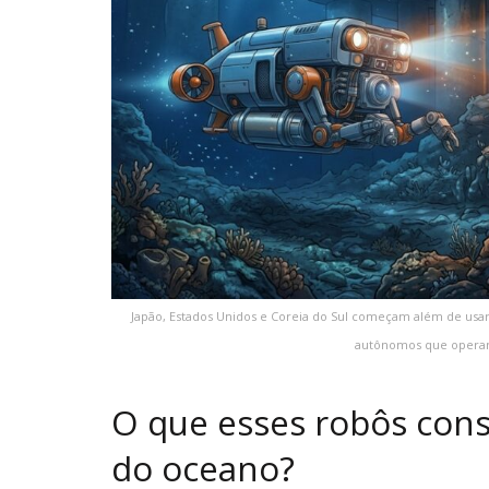
Japão, Estados Unidos e Coreia do Sul começam além de usar
autônomos que operam
O que esses robôs con
do oceano?