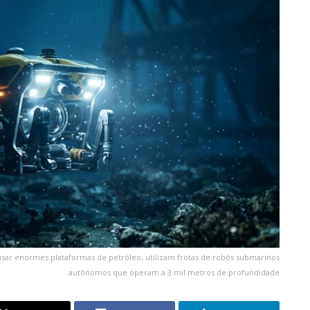
sar enormes plataformas de petróleo, utilizam frotas de robôs submarinos
autônomos que operam a 3 mil metros de profundidade