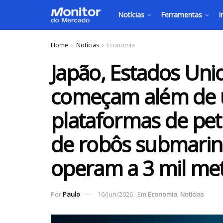
Notícias
Ferramentas
I
Home
Notícias
Economia
Japão, Estados Uni
começam além de 
plataformas de petr
de robôs submari
operam a 3 mil me
Por
Paulo
16/jun/2026
Em
Economia
,
Notícias