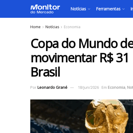
Notícias
Ferramentas
I
Home
Notícias
Economia
Copa do Mundo de
movimentar R$ 31 
Brasil
Por
Leonardo Grané
18/jun/2026
Em
Economia
,
Not