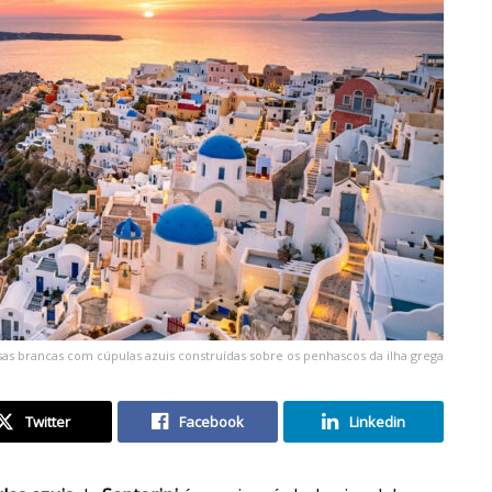
casas brancas com cúpulas azuis construídas sobre os penhascos da ilha grega
Twitter
Facebook
Linkedin