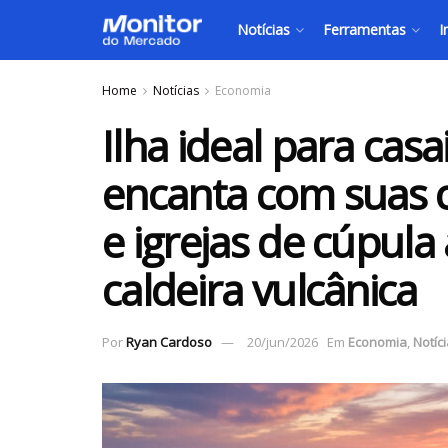
Notícias
Ferramentas
I
Home
Notícias
Economia
Ilha ideal para cas
encanta com suas c
e igrejas de cúpula 
caldeira vulcânica
Por
Ryan Cardoso
20/jun/2026
Em
Economia
,
Notíc