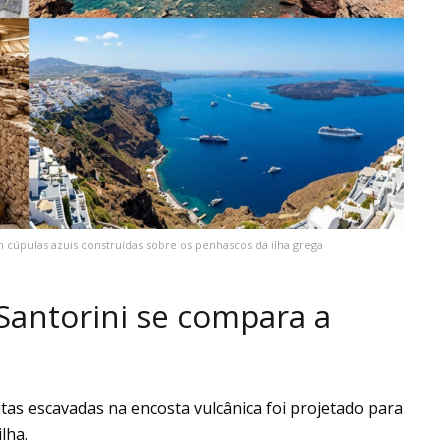
m cúpulas azuis construídas sobre os penhascos da ilha grega
Santorini se compara a
itas escavadas na encosta vulcânica foi projetado para
lha.