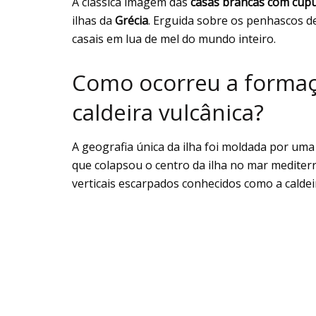
A clássica imagem das
casas brancas com cúpu
ilhas da
Grécia
. Erguida sobre os penhascos de
casais em lua de mel do mundo inteiro.
Como ocorreu a formaç
caldeira vulcânica?
A geografia única da ilha foi moldada por um
que colapsou o centro da ilha no mar mediterr
verticais escarpados conhecidos como a caldei