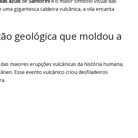
las azuis
de
Santorini
é o maior símbolo visual das
 uma gigantesca caldeira vulcânica, a vila encanta
ão geológica que moldou a
a das maiores erupções vulcânicas da história humana,
âneo. Esse evento vulcânico criou desfiladeiros
ra.