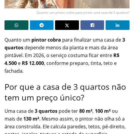
Quanto um pintor cobra para pintar uma casa de 3 quartos?
Quanto um
pintor cobra
para finalizar uma casa de
3
quartos
depende menos da planta e mais da área
pintável. Em 2026, o serviço costuma ficar entre
R$
4.500
e
R$ 12.000
, conforme preparo, tinta, teto e
fachada.
Por que a casa de 3 quartos não
tem um preço único?
Uma casa de
3 quartos
pode ter
80 m²
,
100 m²
ou
mais de
130 m²
. Mesmo assim, o pintor não olha só a
área construída. Ele calcula paredes, tetos, pé-direito,