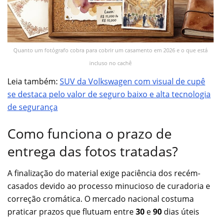
Quanto um fotógrafo cobra para cobrir um casamento em 2026 e o que está
incluso no cachê
Leia também:
SUV da Volkswagen com visual de cupê
se destaca pelo valor de seguro baixo e alta tecnologia
de segurança
Como funciona o prazo de
entrega das fotos tratadas?
A finalização do material exige paciência dos recém-
casados devido ao processo minucioso de curadoria e
correção cromática. O mercado nacional costuma
praticar prazos que flutuam entre
30
e
90
dias úteis