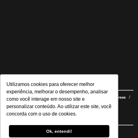
Utilizamos cookies para oferecer melhor
Navegue no site
experiência, melhorar o desempenho, analisar
Últimas notícias
Quem somos
E-books gratuitos
Cursos
como você interage em nosso site e
Política de privacidade
personalizar conteúdo. Ao utilizar este site, você
concorda com o uso de cookies.
Siga nossas redes
Ok, entendi!