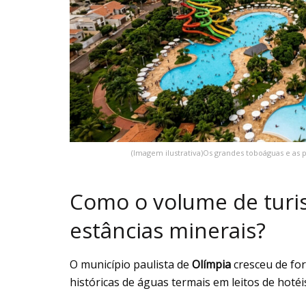
(Imagem ilustrativa)Os grandes toboáguas e as 
Como o volume de turis
estâncias minerais?
O município paulista de
Olímpia
cresceu de fo
históricas de águas termais em leitos de hotéi