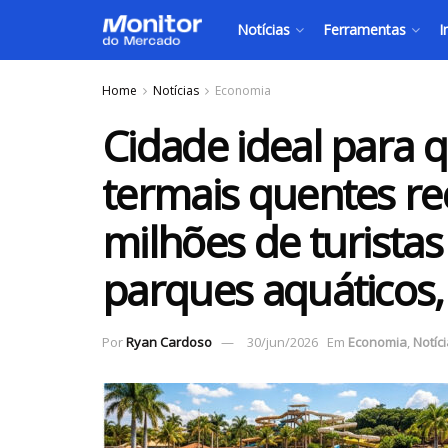
Notícias
Ferramentas
I
Home
Notícias
Economia
Cidade ideal para 
termais quentes re
milhões de turista
parques aquáticos,
Por
Ryan Cardoso
30/jun/2026
Em
Economia
,
Notíc