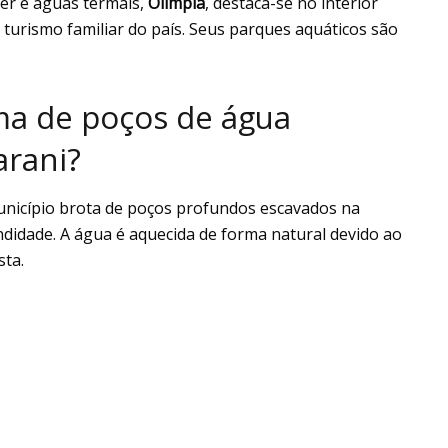
er e águas termais,
Olímpia
, destaca-se no interior
turismo familiar do país. Seus parques aquáticos são
ma de poços de água
arani?
unicípio brota de poços profundos escavados na
ndidade. A água é aquecida de forma natural devido ao
sta.