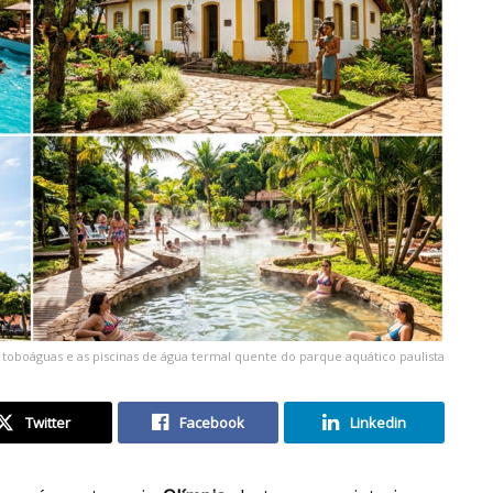
 toboáguas e as piscinas de água termal quente do parque aquático paulista
Twitter
Facebook
Linkedin