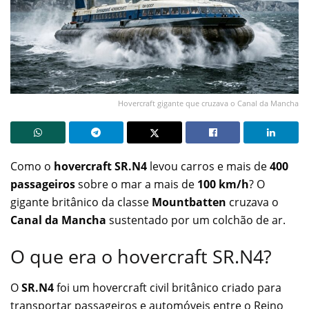
Hovercraft gigante que cruzava o Canal da Mancha
Como o
hovercraft SR.N4
levou carros e mais de
400
passageiros
sobre o mar a mais de
100 km/h
? O
gigante britânico da classe
Mountbatten
cruzava o
Canal da Mancha
sustentado por um colchão de ar.
O que era o hovercraft SR.N4?
O
SR.N4
foi um hovercraft civil britânico criado para
transportar passageiros e automóveis entre o Reino