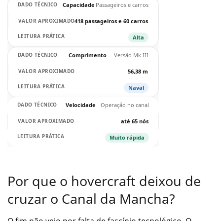
Capacidade
Passageiros e carros
418 passageiros e 60 carros
Alta
Comprimento
Versão Mk III
56,38 m
Naval
Velocidade
Operação no canal
até 65 nós
Muito rápida
Por que o hovercraft deixou de
cruzar o Canal da Mancha?
O fim não veio por falta de fascínio tecnológico. O