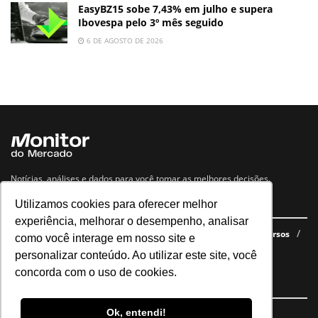
EasyBZ15 sobe 7,43% em julho e supera
Ibovespa pelo 3º mês seguido
6 DE AGOSTO DE 2026
Notícias, análises e dados para você tomar as melhores decisões.
Utilizamos cookies para oferecer melhor
Navegue no site
experiência, melhorar o desempenho, analisar
Últimas notícias
Quem somos
E-books gratuitos
Cursos
como você interage em nosso site e
Política de privacidade
personalizar conteúdo. Ao utilizar este site, você
concorda com o uso de cookies.
Siga nossas redes
Ok, entendi!