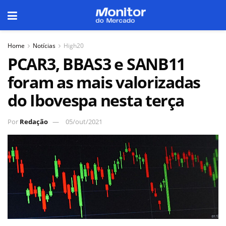
Home
Notícias
High20
PCAR3, BBAS3 e SANB11
foram as mais valorizadas
do Ibovespa nesta terça
Por
Redação
05/out/2021