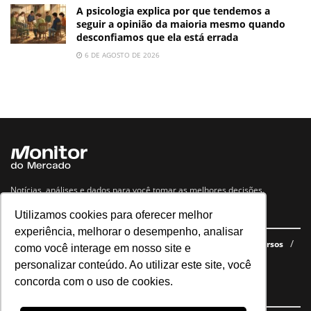
A psicologia explica por que tendemos a
seguir a opinião da maioria mesmo quando
desconfiamos que ela está errada
6 DE AGOSTO DE 2026
Notícias, análises e dados para você tomar as melhores decisões.
Utilizamos cookies para oferecer melhor
Navegue no site
experiência, melhorar o desempenho, analisar
Últimas notícias
Quem somos
E-books gratuitos
Cursos
como você interage em nosso site e
Política de privacidade
personalizar conteúdo. Ao utilizar este site, você
concorda com o uso de cookies.
Siga nossas redes