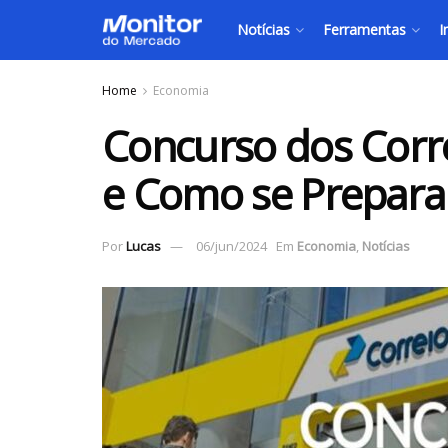
Notícias
Ferramentas
I
Home
Economia
Concurso dos Corre
e Como se Prepara
Por
Lucas
06/jun/2024
Em
Economia
,
Notícias