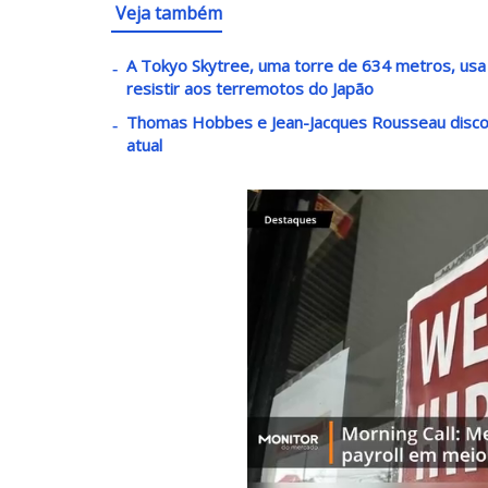
Veja também
A Tokyo Skytree, uma torre de 634 metros, usa
resistir aos terremotos do Japão
Thomas Hobbes e Jean-Jacques Rousseau disco
atual