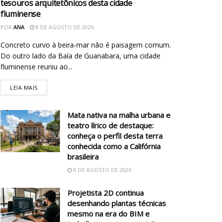
tesouros arquitetônicos desta cidade
fluminense
POR
ANA
8 DE AGOSTO DE 2026
Concreto curvo à beira-mar não é paisagem comum.
Do outro lado da Baía de Guanabara, uma cidade
fluminense reuniu ao...
LEIA MAIS
Mata nativa na malha urbana e
teatro lírico de destaque:
conheça o perfil desta terra
conhecida como a Califórnia
brasileira
8 DE AGOSTO DE 2026
Projetista 2D continua
desenhando plantas técnicas
mesmo na era do BIM e