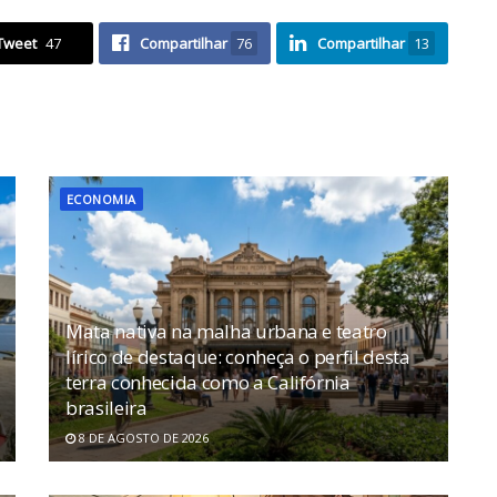
Tweet
47
Compartilhar
76
Compartilhar
13
ECONOMIA
Mata nativa na malha urbana e teatro
lírico de destaque: conheça o perfil desta
terra conhecida como a Califórnia
brasileira
8 DE AGOSTO DE 2026