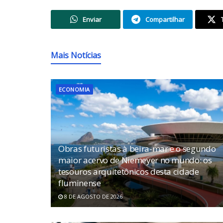
Enviar
Compartilhar
Mais Notícias
ECONOMIA
Obras futuristas à beira-mar e o segundo
maior acervo de Niemeyer no mundo: os
tesouros arquitetônicos desta cidade
fluminense
8 DE AGOSTO DE 2026