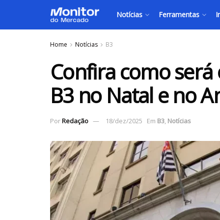
Notícias
Ferramentas
I
Home
Notícias
B3
Confira como será
B3 no Natal e no 
Por
Redação
18/dez/2025
Em
B3
,
Notícias