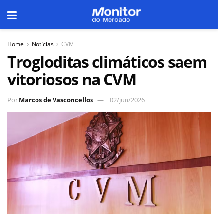
Home
Notícias
CVM
Trogloditas climáticos saem
vitoriosos na CVM
Por
Marcos de Vasconcellos
02/jun/2026