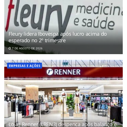
Fleury lidera Ibovespa após lucro acima do
esperado no 2º trimestre
7 DE AGOSTO DE 2026
EMPRESAS E AÇÕES
Lojas Renner (LREN3) despenca após balanço e