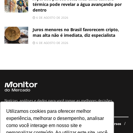
térmica pode revelar a água avançando por
dentro
6 DE AGOSTO DE 2026
Juros menores no Brasil favorecem cripto,
mas alta não é imediata, diz especialista
6 DE AGOSTO DE 2026
Notícias, análises e dados para você tomar as melhores decisões.
Utilizamos cookies para oferecer melhor
Navegue no site
experiência, melhorar o desempenho, analisar
Últimas notícias
Quem somos
E-books gratuitos
Cursos
como você interage em nosso site e
Política de privacidade
personalizar conteúdo. Ao utilizar este site, você