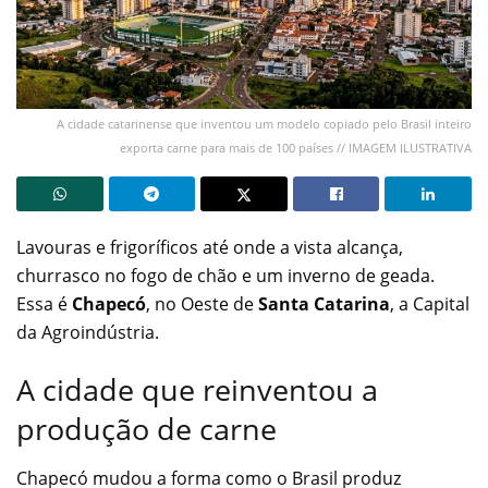
A cidade catarinense que inventou um modelo copiado pelo Brasil inteiro
exporta carne para mais de 100 países // IMAGEM ILUSTRATIVA
Lavouras e frigoríficos até onde a vista alcança,
churrasco no fogo de chão e um inverno de geada.
Essa é
Chapecó
, no Oeste de
Santa Catarina
, a Capital
da Agroindústria.
A cidade que reinventou a
produção de carne
Chapecó mudou a forma como o Brasil produz