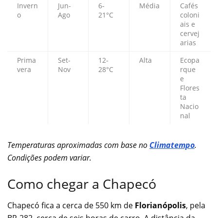
Invern
Jun-
6-
Média
Cafés
o
Ago
21°C
coloni
ais e
cervej
arias
Prima
Set-
12-
Alta
Ecopa
vera
Nov
28°C
rque
e
Flores
ta
Nacio
nal
Temperaturas aproximadas com base no
Climatempo
.
Condições podem variar.
Como chegar a Chapecó
Chapecó fica a cerca de 550 km de
Florianópolis
, pela