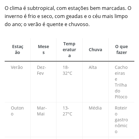
O clima é subtropical, com estações bem marcadas. O
inverno é frio e seco, com geadas e o céu mais limpo
do ano; o verão é quente e chuvoso.
Temp
Estaç
Mese
O que
eratur
Chuva
ão
s
fazer
a
Verão
Dez-
18-
Alta
Cacho
Fev
32°C
eiras
e
Trilha
do
Pitoco
Outon
Mar-
13-
Média
Roteir
o
Mai
27°C
o
gastro
nômic
o