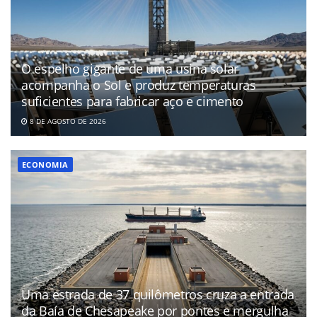
O espelho gigante de uma usina solar
acompanha o Sol e produz temperaturas
suficientes para fabricar aço e cimento
8 DE AGOSTO DE 2026
ECONOMIA
Uma estrada de 37 quilômetros cruza a entrada
da Baía de Chesapeake por pontes e mergulha