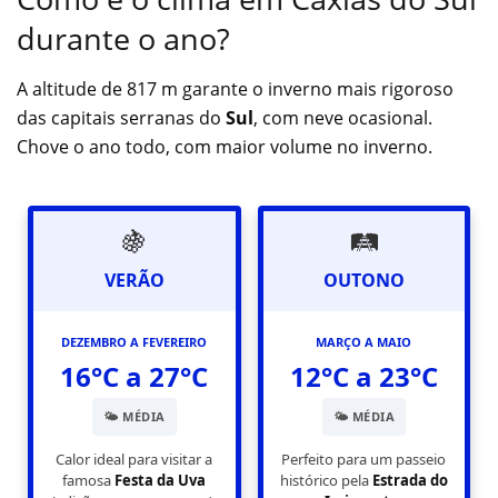
durante o ano?
A altitude de 817 m garante o inverno mais rigoroso
das capitais serranas do
Sul
, com neve ocasional.
Chove o ano todo, com maior volume no inverno.
🍇
🛤️
VERÃO
OUTONO
DEZEMBRO A FEVEREIRO
MARÇO A MAIO
16°C a 27°C
12°C a 23°C
🌤️ MÉDIA
🌤️ MÉDIA
Calor ideal para visitar a
Perfeito para um passeio
famosa
Festa da Uva
histórico pela
Estrada do