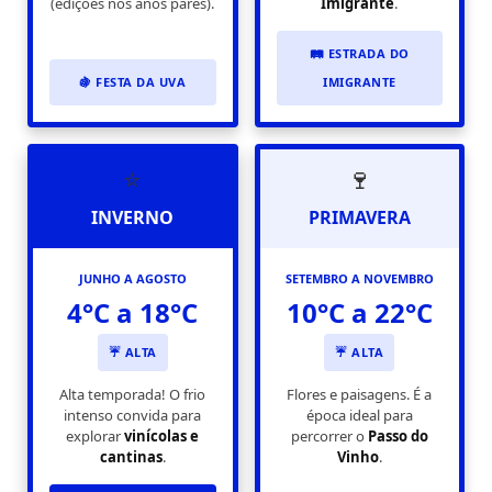
(edições nos anos pares).
Imigrante
.
🛤️ ESTRADA DO
🍇 FESTA DA UVA
IMIGRANTE
⭐
🍷
INVERNO
PRIMAVERA
JUNHO A AGOSTO
SETEMBRO A NOVEMBRO
4°C a 18°C
10°C a 22°C
☔ ALTA
☔ ALTA
Alta temporada! O frio
Flores e paisagens. É a
intenso convida para
época ideal para
explorar
vinícolas e
percorrer o
Passo do
cantinas
.
Vinho
.