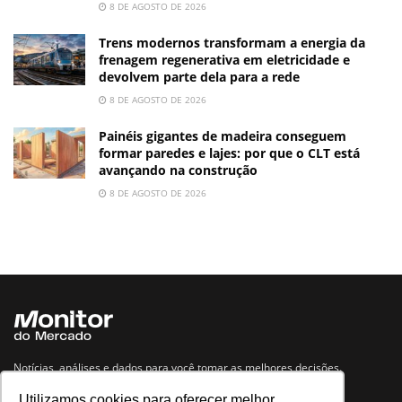
8 DE AGOSTO DE 2026
Trens modernos transformam a energia da
frenagem regenerativa em eletricidade e
devolvem parte dela para a rede
8 DE AGOSTO DE 2026
Painéis gigantes de madeira conseguem
formar paredes e lajes: por que o CLT está
avançando na construção
8 DE AGOSTO DE 2026
Notícias, análises e dados para você tomar as melhores decisões.
Utilizamos cookies para oferecer melhor