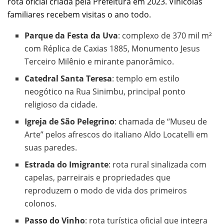
rota oficial criada pela Prefeitura em 2023. Vinícolas
familiares recebem visitas o ano todo.
Parque da Festa da Uva
: complexo de 370 mil m²
com Réplica de Caxias 1885, Monumento Jesus
Terceiro Milênio e mirante panorâmico.
Catedral Santa Teresa
: templo em estilo
neogótico na Rua Sinimbu, principal ponto
religioso da cidade.
Igreja de São Pelegrino
: chamada de “Museu de
Arte” pelos afrescos do italiano Aldo Locatelli em
suas paredes.
Estrada do Imigrante
: rota rural sinalizada com
capelas, parreirais e propriedades que
reproduzem o modo de vida dos primeiros
colonos.
Passo do Vinho
: rota turística oficial que integra