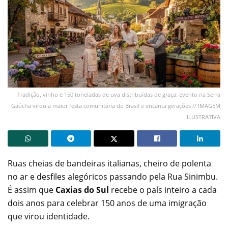
Tradição, vinho e 150 toneladas de uva distribuídas de graça: evento na Serra
Gaúcha virou a maior festa comunitária do Brasil e encanta gerações // IMAGEM
ILUSTRATIVA
Ruas cheias de bandeiras italianas, cheiro de polenta
no ar e desfiles alegóricos passando pela Rua Sinimbu.
É assim que
Caxias do Sul
recebe o país inteiro a cada
dois anos para celebrar 150 anos de uma imigração
que virou identidade.