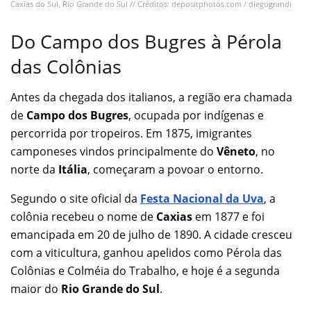
Caxias do Sul, Rio Grande do Sul // Créditos: depositphotos.com / diegograndi
Do Campo dos Bugres à Pérola
das Colônias
Antes da chegada dos italianos, a região era chamada
de
Campo dos Bugres
, ocupada por indígenas e
percorrida por tropeiros. Em 1875, imigrantes
camponeses vindos principalmente do
Vêneto
, no
norte da
Itália
, começaram a povoar o entorno.
Segundo o site oficial da
Festa Nacional da Uva
, a
colônia recebeu o nome de
Caxias
em 1877 e foi
emancipada em 20 de julho de 1890. A cidade cresceu
com a viticultura, ganhou apelidos como Pérola das
Colônias e Colméia do Trabalho, e hoje é a segunda
maior do
Rio Grande do Sul
.