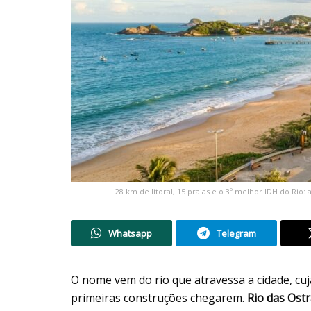
28 km de litoral, 15 praias e o 3º melhor IDH do Ri
Whatsapp
Telegram
O nome vem do rio que atravessa a cidade, cu
primeiras construções chegarem.
Rio das Ost