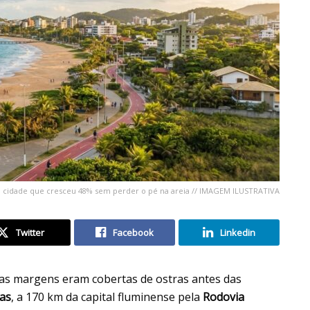
o: a cidade que cresceu 48% sem perder o pé na areia // IMAGEM ILUSTRATIVA
Twitter
Facebook
Linkedin
jas margens eram cobertas de ostras antes das
ras
, a 170 km da capital fluminense pela
Rodovia