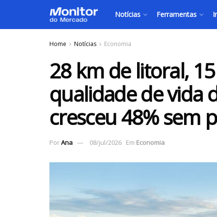
Notícias
Ferramentas
I
Home
Notícias
Economia
28 km de litoral, 1
qualidade de vida d
cresceu 48% sem pe
Por
Ana
08/jul/2026
Em
Economia