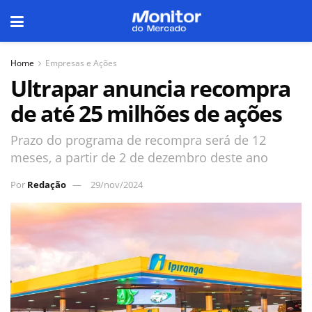
Home
Empresas e Ações
Ultrapar anuncia recompra
de até 25 milhões de ações
Prazo do programa de recompra será de 12
meses, a partir de 2 de dezembro deste ano
Por
Redação
29/nov/2024