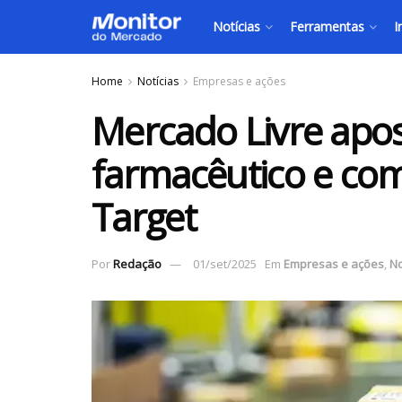
Notícias
Ferramentas
I
Home
Notícias
Empresas e ações
Mercado Livre apo
farmacêutico e com
Target
Por
Redação
01/set/2025
Em
Empresas e ações
,
No