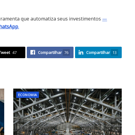
rramenta que automatiza seus investimentos
—
WhatsApp
.
Tweet
47
Compartilhar
76
Compartilhar
13
ECONOMIA