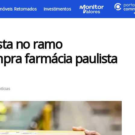
móveis Retomados
Investimentos
sta no ramo
pra farmácia paulista
tícias