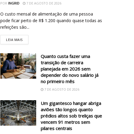
POR
INGRID
7 DE AGOSTO DE 2026
O custo mensal de alimentação de uma pessoa
pode ficar perto de R$ 1.200 quando quase todas as
refeições são...
LEIA MAIS
Quanto custa fazer uma
transição de carreira
planejada em 2026 sem
depender do novo salário já
no primeiro mês
7 DE AGOSTO DE 2026
Um gigantesco hangar abriga
aviões tão longos quanto
prédios altos sob treliças que
vencem 91 metros sem
pilares centrais