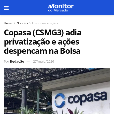
Home
Notícias
Empresas e ações
Copasa (CSMG3) adia
privatização e ações
despencam na Bolsa
Por
Redação
27/maio/2026