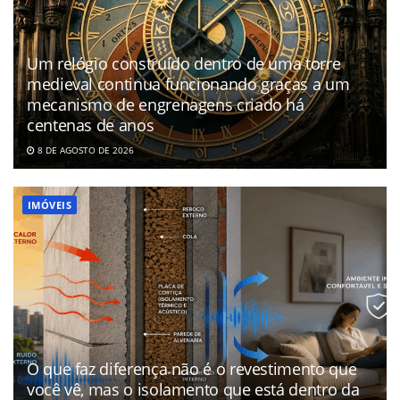
Um relógio construído dentro de uma torre
medieval continua funcionando graças a um
mecanismo de engrenagens criado há
centenas de anos
8 DE AGOSTO DE 2026
IMÓVEIS
O que faz diferença não é o revestimento que
você vê, mas o isolamento que está dentro da