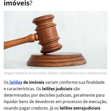
imóveis
?
Imagem ilustrativa de um martelo Créditos: depositphotos.com / AndrewLozovyi
Os
leilões
de imóveis
variam conforme sua finalidade
e características. Os
leilões judiciais
são
determinados por decisões judiciais, geralmente para
liquidar bens de devedores em processos de execução,
visando pagar credores. Já os
leilões extrajudiciais