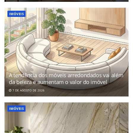
IMÓVEIS
A tendência dos móveis arredondados vai além
da beleza e aumentam o valor do imóvel
7 DE AGOSTO DE 2026
IMÓVEIS