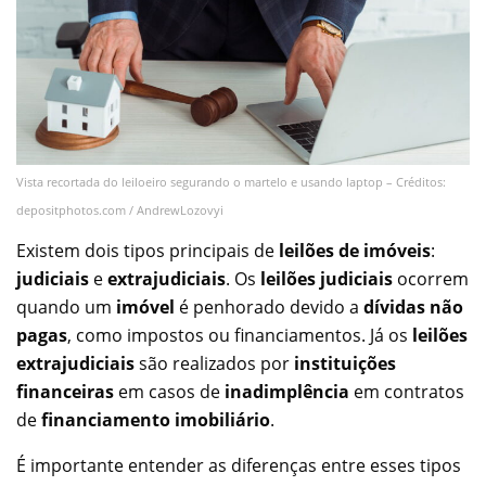
Vista recortada do leiloeiro segurando o martelo e usando laptop – Créditos:
depositphotos.com / AndrewLozovyi
Existem dois tipos principais de
leilões de imóveis
:
judiciais
e
extrajudiciais
. Os
leilões judiciais
ocorrem
quando um
imóvel
é penhorado devido a
dívidas não
pagas
, como impostos ou financiamentos. Já os
leilões
extrajudiciais
são realizados por
instituições
financeiras
em casos de
inadimplência
em contratos
de
financiamento imobiliário
.
É importante entender as diferenças entre esses tipos