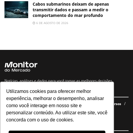
Cabos submarinos deixam de apenas
transmitir dados e passam a medir o
comportamento do mar profundo
6 DE AGOSTO DE 2026
Notícias, análises e dados para você tomar as melhores decisões.
Utilizamos cookies para oferecer melhor
Navegue no site
experiência, melhorar o desempenho, analisar
Últimas notícias
Quem somos
E-books gratuitos
Cursos
como você interage em nosso site e
Política de privacidade
personalizar conteúdo. Ao utilizar este site, você
concorda com o uso de cookies.
Siga nossas redes