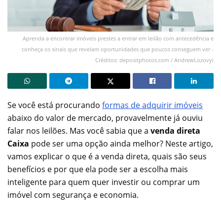
Aprenda a encontrar imóveis prestes a entrar em leilão com antecedência e
conheça os sinais que revelam oportunidades que poucos conseguem ver -
Créditos: depositphotos.com / AndrewLozovyi
Se você está procurando
formas de adquirir imóveis
abaixo do valor de mercado, provavelmente já ouviu
falar nos leilões. Mas você sabia que a
venda direta
Caixa
pode ser uma opção ainda melhor? Neste artigo,
vamos explicar o que é a venda direta, quais são seus
benefícios e por que ela pode ser a escolha mais
inteligente para quem quer investir ou comprar um
imóvel com segurança e economia.